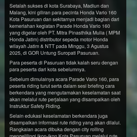
Setalah sukses di kota Surabaya, Madiun dan
Malang, kini giliran para pecinta Honda Vario 160
Kota Pasuruan dan sekitarnya menjadi bagian dari
kemeriahan kegiatan Parade Honda Vario 160
yang digelar oleh PT. Mitra Pinasthika Mulia ( MPM
Honda Jatim) distributor sepeda motor Honda
wilayah Jatim & NTT pada Minggu, 3 Agustus
2025, di GOR Untung Suropati Pasuruan.
Para peserta di Pasuruan tidak kalah seru dengan
para peserta dari kota sebelumnya.
Sebelum dimulainya acara Parade Vario 160, para
peserta riding turut serta dalam sesi briefing cara
berkendara yang mengutamakan keselamatan saat
akan melalui rute perjalaan yang disampaikan oleh
Instruktur Safety Riding.
Selain edukasi keselamatan berkendara juga
disampaikan informasi rute riding yang akan dilalui.
Rangkaian acara dibuka dengan city rolling
mengelilingi ikon-ikon Kota Pasuruan melalui rute