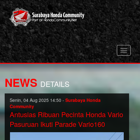
Toggle
navigati
NEWS
DETAILS
Senin, 04 Aug 2025 14:50 -
Surabaya Honda
Community
Antusias Ribuan Pecinta Honda Vario
Pasuruan Ikuti Parade Vario160