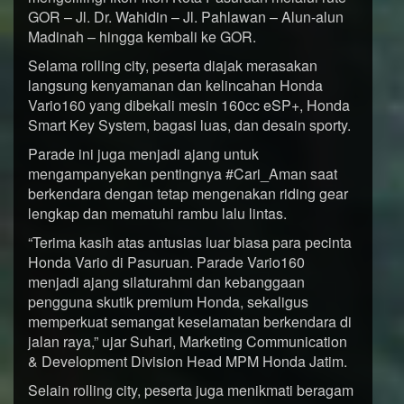
GOR – Jl. Dr. Wahidin – Jl. Pahlawan – Alun-alun
Madinah – hingga kembali ke GOR.
Selama rolling city, peserta diajak merasakan
langsung kenyamanan dan kelincahan Honda
Vario160 yang dibekali mesin 160cc eSP+, Honda
Smart Key System, bagasi luas, dan desain sporty.
Parade ini juga menjadi ajang untuk
mengampanyekan pentingnya #Cari_Aman saat
berkendara dengan tetap mengenakan riding gear
lengkap dan mematuhi rambu lalu lintas.
“Terima kasih atas antusias luar biasa para pecinta
Honda Vario di Pasuruan. Parade Vario160
menjadi ajang silaturahmi dan kebanggaan
pengguna skutik premium Honda, sekaligus
memperkuat semangat keselamatan berkendara di
jalan raya,” ujar Suhari, Marketing Communication
& Development Division Head MPM Honda Jatim.
Selain rolling city, peserta juga menikmati beragam