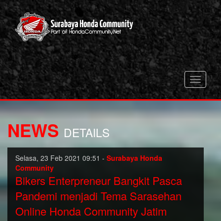
Toggle
navigati
NEWS
DETAILS
Selasa, 23 Feb 2021 09:51 -
Surabaya Honda
Community
Bikers Enterpreneur Bangkit Pasca
Pandemi menjadi Tema Sarasehan
Online Honda Community Jatim