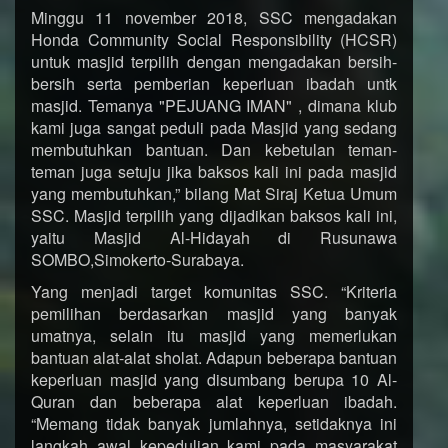
Minggu 11 november 2018, SSC mengadakan
Honda Community Social Responsibility (HCSR)
untuk masjid terpilih dengan mengadakan bersih-
bersih serta pemberian keperluan ibadah untk
masjid. Temanya "PEJUANG IMAN" , dimana klub
kami juga sangat peduli pada Masjid yang sedang
membutuhkan bantuan. Dan kebetulan teman-
teman juga setuju jika baksos kali ini pada masjid
yang membutuhkan,” bilang Mat Siraj Ketua Umum
SSC. Masjid terpilih yang dijadikan baksos kali ini,
yaitu Masjid Al-Hidayah di Rusunawa
SOMBO,Simokerto-Surabaya.
Yang menjadi target komunitas SSC. “Kriteria
pemilihan berdasarkan masjid yang banyak
umatnya, selain itu masjid yang memerlukan
bantuan alat-alat sholat. Adapun beberapa bantuan
keperluan masjid yang disumbang berupa 10 Al-
Quran dan beberapa alat keperluan ibadah.
“Memang tidak banyak jumlahnya, setidaknya ini
langkah awal kepedulian kami pada masyarakat