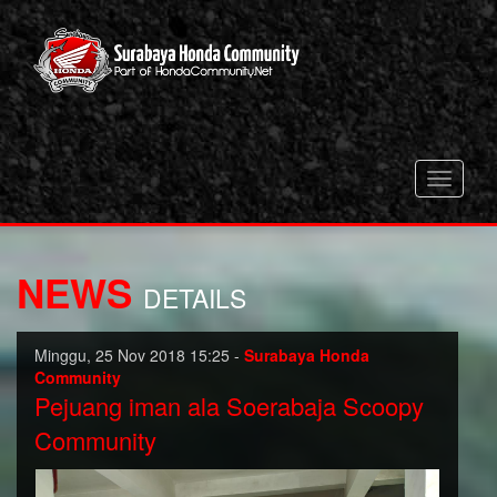
Toggle
navigati
NEWS
DETAILS
Minggu, 25 Nov 2018 15:25 -
Surabaya Honda
Community
Pejuang iman ala Soerabaja Scoopy
Community