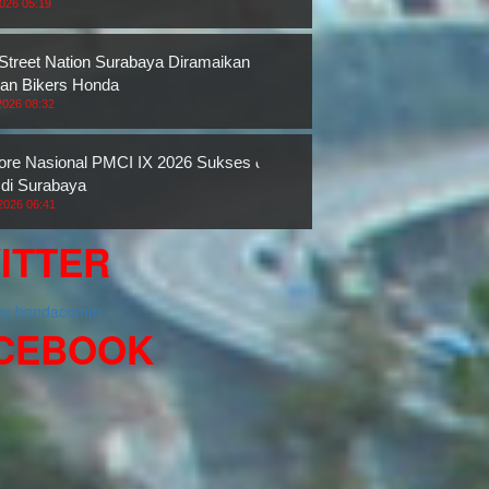
2026 05:19
 Street Nation Surabaya Diramaikan
an Bikers Honda
2026 08:32
re Nasional PMCI IX 2026 Sukses di
 di Surabaya
2026 06:41
ITTER
 by hondacomm
CEBOOK