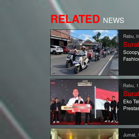
RELATED
NEWS
Rabu, 0
Sura
Scoopy
Fashio
Rabu, 1
Sura
Eko Te
Presta
Jumat, 