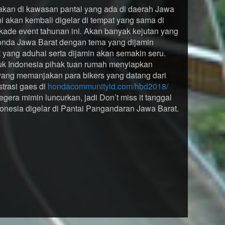
kan di kawasan pantai yang ada di daerah Jawa
i akan kembali digelar di tempat yang sama di
kade event tahunan ini. Akan banyak kejutan yang
onda Jawa Barat dengan tema yang dijamin
 yang aduhai serta dijamin akan semakin seru.
k Indonesia pihak tuan rumah menyiapkan
 yang memanjakan para bikers yang datang dari
strasi gaes di
hondacommunityid.com/hbd2018/
gera mimin luncurkan, jadi Don’t miss it tanggal
esia digelar di Pantai Pangandaran Jawa Barat.