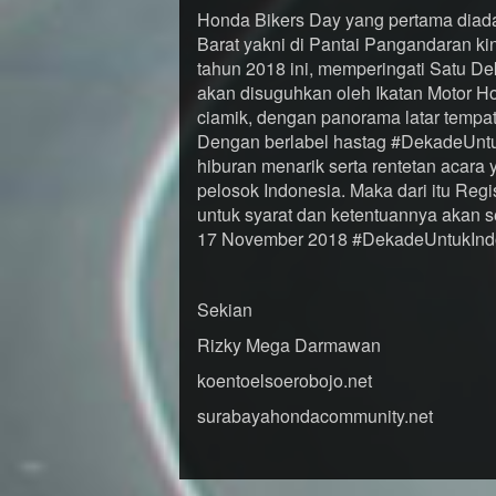
Honda Bikers Day yang pertama diada
Barat yakni di Pantai Pangandaran kin
tahun 2018 ini, memperingati Satu De
akan disuguhkan oleh Ikatan Motor H
ciamik, dengan panorama latar tempat
Dengan berlabel hastag #DekadeUntu
hiburan menarik serta rentetan acara
pelosok Indonesia. Maka dari itu Regi
untuk syarat dan ketentuannya akan se
17 November 2018 #DekadeUntukIndon
Sekian
Rizky Mega Darmawan
koentoelsoerobojo.net
surabayahondacommunity.net