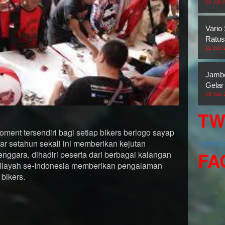
02 Jul 
Vario
Ratus
11 Jun 
Jambo
Gelar
18 Jun 
TW
ent tersendiri bagi setiap bikers berlogo sayap
lar setahun sekali ini memberikan kejutan
Tweets
FA
enggara, dihadiri peserta dari berbagai kalangan
wilayah se-Indonesia memberikan pengalaman
bikers.