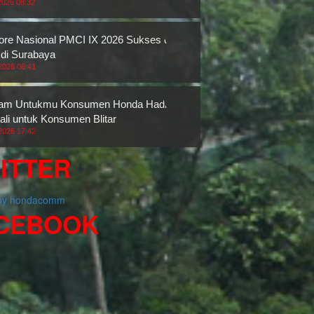
2026 08:32
re Nasional PMCI IX 2026 Sukses di
 di Surabaya
2026 06:41
ram Untukmu Konsumen Honda Hadir
li untuk Konsumen Blitar
2026 17:42
ITTER
 by hondacomm
CEBOOK