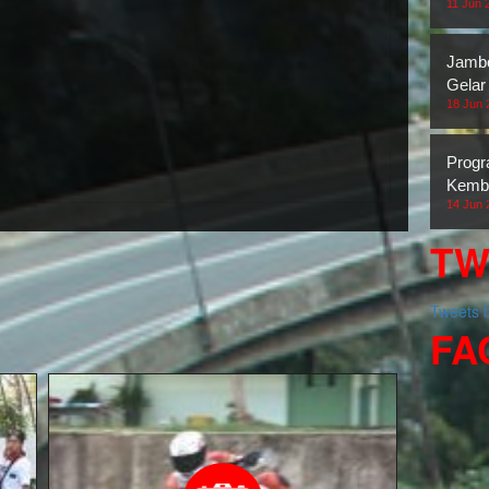
11 Jun 
Jambo
Gelar
18 Jun 
Prog
Kemba
14 Jun 
TW
Tweets
FA