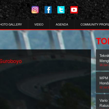
HOTO GALLERY
VIDEO
AGENDA
COMMUNITY PROFI
TO
Tekni
 Suroboyo
Mengh
18 Jun 
MPM 
Honda
02 Jul 
Vario
Ratus