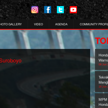
HOTO GALLERY
VIDEO
AGENDA
COMMUNITY PROFI
TO
Honda
 Suroboyo
Warna
08 Jun 
Tekni
Mengh
18 Jun 
MPM 
Honda