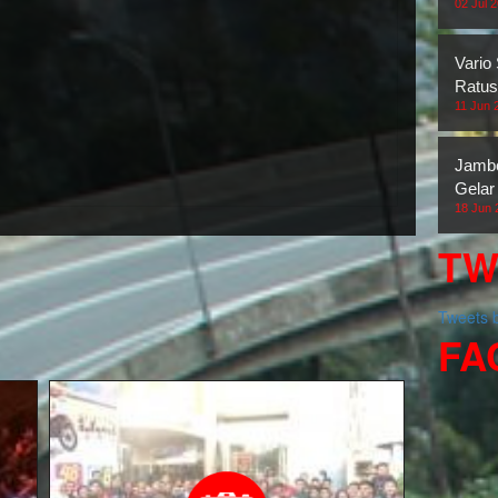
02 Jul 
Vario
Ratus
11 Jun 
Jambo
Gelar
18 Jun 
TW
Tweets
FA