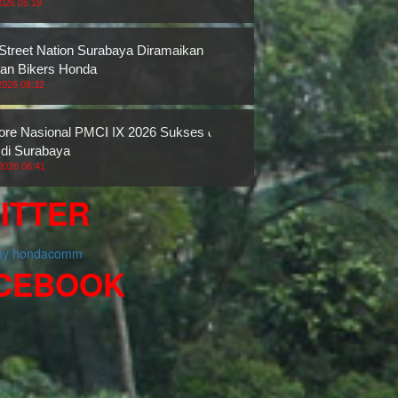
2026 05:19
 Street Nation Surabaya Diramaikan
an Bikers Honda
2026 08:32
re Nasional PMCI IX 2026 Sukses di
 di Surabaya
2026 06:41
ITTER
 by hondacomm
CEBOOK