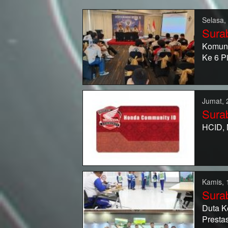
Selasa,
Sura
Komuni
Ke 6 P
Jumat, 
Sura
HCID, 
Kamis, 
Sura
Duta K
Presta