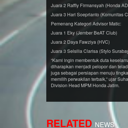
Juara 2 Raffly Firmansyah (Honda AD
Juara 3 Hari Soeprianto (Komunitas
Pemenang Kategori Advisor Matic:
Juara 1 Eky (Jember BeAT Club)
Juara 2 Daya Fawziya (HVC)
Juara 3 Selsilia Clarisa (Stylo Suraba
“Kami ingin membentuk duta keselama
diharapkan menjadi pelopor dan tela
juga sebagai persiapan menuju tingka
memilih perwakilan terbaik,” ujar Su
Division Head MPM Honda Jatim.
RELATED
NEWS