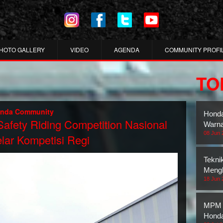
HOTO GALLERY
VIDEO
AGENDA
COMMUNITY PROFI
TO
onda Community
Honda
fety Riding Competition Nasional
Warna
08 Jun 
ar Kompetisi Regi
Tekni
Mengh
18 Jun 
MPM 
Honda