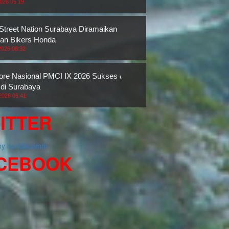
2026 05:19
 Street Nation Surabaya Diramaikan
an Bikers Honda
2026 08:32
re Nasional PMCI IX 2026 Sukses di
 di Surabaya
2026 06:41
ITTER
 by hondacomm
CEBOOK