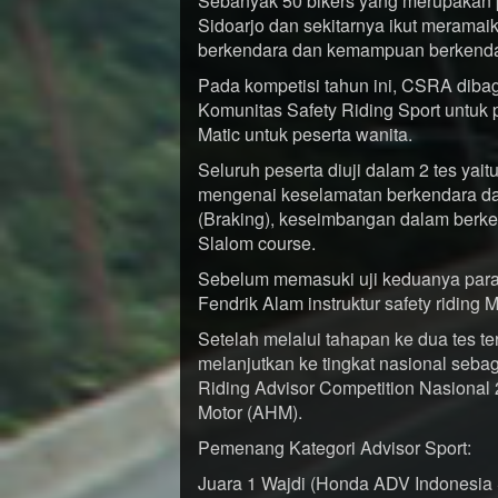
Sebanyak 50 bikers yang merupakan p
Sidoarjo dan sekitarnya ikut merama
berkendara dan kemampuan berkendar
Pada kompetisi tahun ini, CSRA dibag
Komunitas Safety Riding Sport untuk 
Matic untuk peserta wanita.
Seluruh peserta diuji dalam 2 tes yait
mengenai keselamatan berkendara dan
(Braking), keseimbangan dalam berke
Slalom course.
Sebelum memasuki uji keduanya para
Fendrik Alam instruktur safety riding
Setelah melalui tahapan ke dua tes ter
melanjutkan ke tingkat nasional seba
Riding Advisor Competition Nasional
Motor (AHM).
Pemenang Kategori Advisor Sport:
Juara 1 Wajdi (Honda ADV Indonesia