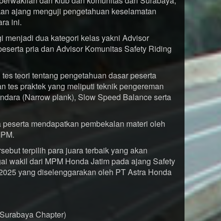
erwakilan dari klub dan komunitas dari Surabaya,
ikan ajang menguji pengetahuan keselamatan
a ini.
i menjadi dua kategori kelas yakni Advisor
peserta pria dan Advisor Komunitas Safety Riding
u tes teori tentang pengetahuan dasar peserta
 tes praktek yang meliputi teknik pengereman
ndara (Narrow plank), Slow Speed Balance serta
 peserta mendapatkan pembekalan materi oleh
 MPM.
sebut terpilih para juara terbaik yang akan
gai wakil dari MPM Honda Jatim pada ajang Safety
 2025 yang diselenggarakan oleh PT Astra Honda
 Surabaya Chapter)