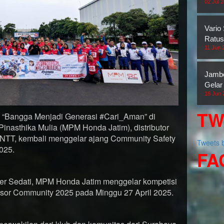
02 Jul 
Vario
Ratus
11 Jun 
Jambo
Gelar
18 Jun 
TW
“Bangga Menjadi Generasi #Cari_Aman” di
inasthika Mulia (MPM Honda Jatim), distributor
 NTT, kembali menggelar ajang Community Safety
Tweets
025.
FA
er Sedati, MPM Honda Jatim menggelar kompetisi
visor Community 2025 pada Minggu 27 April 2025.